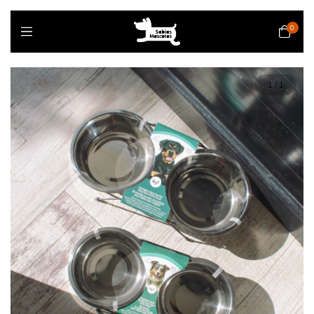
0
1
/
1