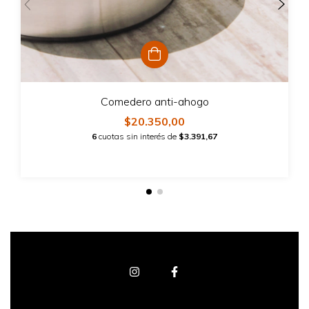
Comedero anti-ahogo
$20.350,00
6
cuotas sin interés de
$3.391,67