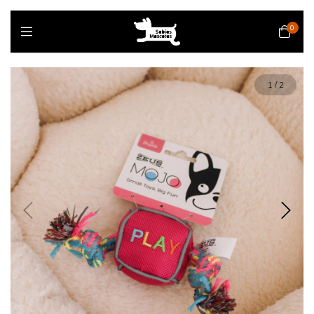
0
1
/
2