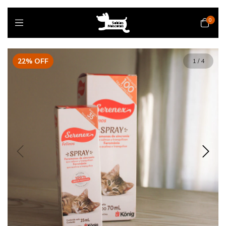
0
22
%
OFF
1
/
4