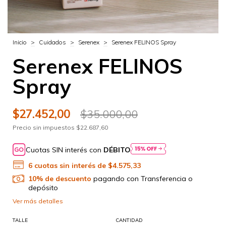
Inicio
>
Cuidados
>
Serenex
>
Serenex FELINOS Spray
Serenex FELINOS
Spray
$27.452,00
$35.000,00
Precio sin impuestos
$22.687,60
Cuotas SIN interés con
DÉBITO
6
cuotas sin interés de
$4.575,33
10% de descuento
pagando con Transferencia o
depósito
Ver más detalles
TALLE
CANTIDAD